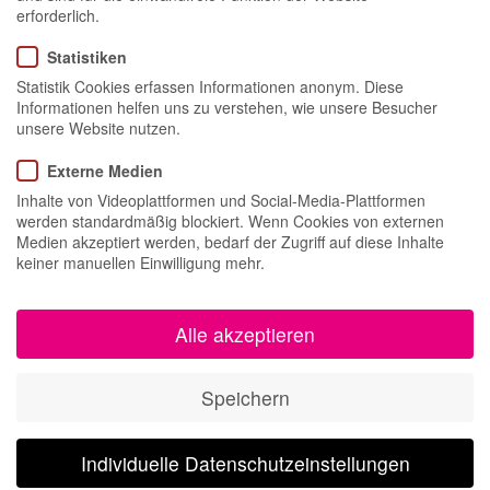
erforderlich.
Statistiken
GOSSIP+ Public Relations ist eine inhabergeführte PR-Agentur, die
Statistik Cookies erfassen Informationen anonym. Diese
weit mehr zu bieten hat als klassische PR. Unser Ansatz ist eine
Informationen helfen uns zu verstehen, wie unsere Besucher
vernetzte Kommunikation, die die Bereiche Social Media, Influencer-
unsere Website nutzen.
und Celebrity-Relations sowie Events in die Marken- und
Unternehmenskommunikation integriert. Mit unserem großen Know-
Externe Medien
how, vor allem im Bereich Beauty & Lifestyle PR, bieten wir unseren
Inhalte von Videoplattformen und Social-Media-Plattformen
Kunden eine umfassende und strategische
werden standardmäßig blockiert. Wenn Cookies von externen
Kommunikationsberatung.
Medien akzeptiert werden, bedarf der Zugriff auf diese Inhalte
keiner manuellen Einwilligung mehr.
Alle akzeptieren
Speichern
Individuelle Datenschutzeinstellungen