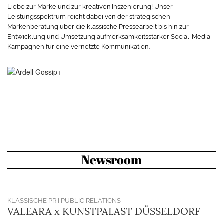
Zurück
Liebe zur Marke und zur kreativen Inszenierung! Unser
Datenschutzeinstellungen
Leistungsspektrum reicht dabei von der strategischen
Essenziell (1)
Markenberatung über die klassische Pressearbeit bis hin zur
Entwicklung und Umsetzung aufmerksamkeitsstarker Social-Media-
Essenzielle Cookies ermöglichen grundlegende Funktionen und sind für
Kampagnen für eine vernetzte Kommunikation.
die einwandfreie Funktion der Website erforderlich.
Cookie-Informationen anzeigen
Sta
Statistiken (1)
Statistik Cookies erfassen Informationen anonym. Diese Informationen
helfen uns zu verstehen, wie unsere Besucher unsere Website nutzen.
Cookie-Informationen anzeigen
Ext
Externe Medien (7)
Newsroom
Inhalte von Videoplattformen und Social-Media-Plattformen werden
standardmäßig blockiert. Wenn Cookies von externen Medien akzeptiert
werden, bedarf der Zugriff auf diese Inhalte keiner manuellen Einwilligung
mehr.
Cookie-Informationen anzeigen
KLASSISCHE PR I PUBLIC RELATIONS
VALEARA x KUNSTPALAST DÜSSELDORF
Datenschutzerklärung
Impressum