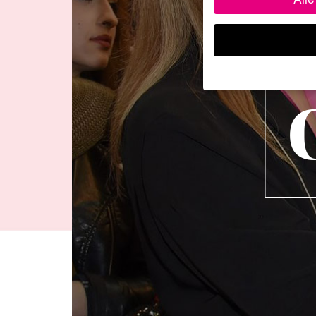
Wenn Sie unter 16 Jahr
Erziehungsberechtigten
Wir verwenden Cookies
andere uns helfen, die
werden (z. B. IP-Adres
Weitere Informationen
Hier finden Sie eine Ü
geben oder sich weite
Alle akzeptieren
Datenschutzeinstellun
Essenziell (1)
Essenzielle Cookies ermö