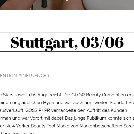
Cookie-Informationen anzeigen
en Informationen anonym. Diese Informationen helfen uns zu verstehen, wie unser
Stuttgart, 03/06
Cookie-Informationen anzeigen
7)
ormen und Social-Media-Plattformen werden standardmäßig blockiert. Wenn Cookie
 der Zugriff auf diese Inhalte keiner manuellen Einwilligung mehr.
ENTION #INFLUENCER
Cookie-Informationen anzeigen
Date
 Stars soweit das Auge reicht: Die GLOW Beauty Convention erf
 einen unglaublichen Hype und war auch am zweiten Standort Stu
 ausverkauft. GOSSIP+ PR verhandelte den Auftritt des Kunden
man und war Vorort mit dabei: Das junge Publikum konnte sich
er New Yorker Beauty Tool Marke von Markenbotschafterin Sara
d beraten lassen.