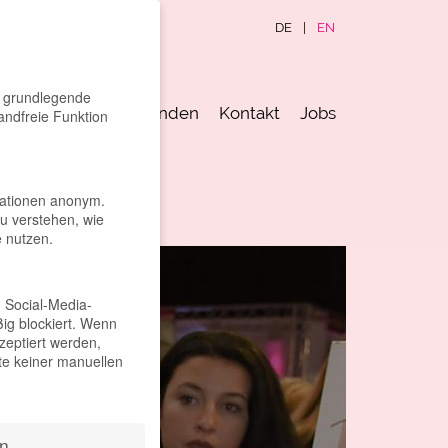
DE
|
EN
n grundlegende
ur
Newsroom
Kunden
Kontakt
Jobs
andfreie Funktion
rmationen anonym.
u verstehen, wie
 nutzen.
d Social-Media-
ig blockiert. Wenn
eptiert werden,
lte keiner manuellen
n