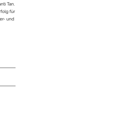
nti Tan,
folg für
er- und