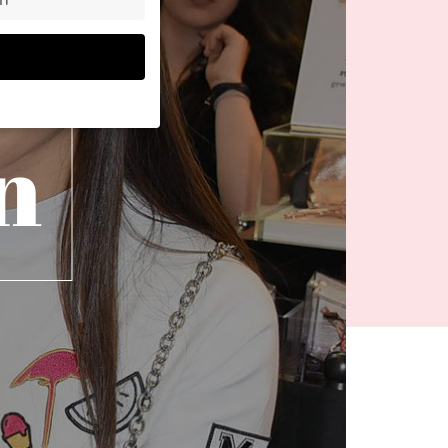
n
n, müssen Sie Ihre
 essenziell, während
n können verarbeitet
d Inhaltsmessung.
lärung
.
zu ganzen Kategorien
hlen.
Zurück
te erforderlich.