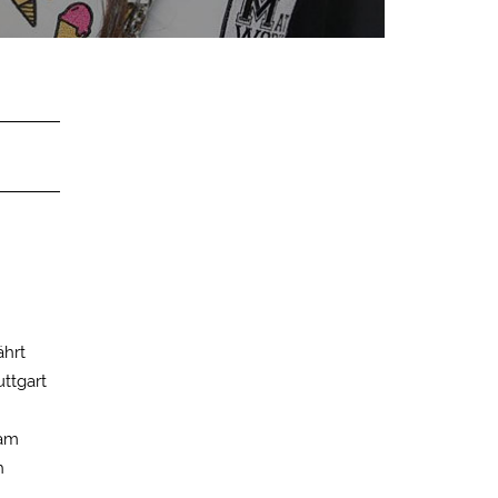
Statistiken
e Besucher unsere Website
Externe Medien
s von externen Medien
nschutzerklärung
Impressum
ährt
ttgart
 am
h