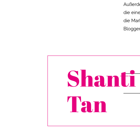
Außerde
die ein
die Mar
Blogger
Shanti
Tan