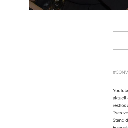
Statistiken (1)
Statistik Cookies erfass
nutzen.
Externe Medien (
Inhalte von Videoplattf
akzeptiert werden, bedarf
#CONV
YouTube
aktuell
restlos
Tweezer
Stand d
Feingol