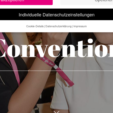
Glow
Individuelle Datenschutzeinstellungen
Cookie-Details
Datenschutzerklärung
Impressum
Datenschutzeinstellungen
Conventio
e alt sind und Ihre Zustimmung zu freiwilligen Diensten geben möchte
 um Erlaubnis bitten.
 und andere Technologien auf unserer Website. Einige von ihnen sind
se Website und Ihre Erfahrung zu verbessern.
Personenbezogene Date
sen), z. B. für personalisierte Anzeigen und Inhalte oder Anzeigen- un
 über die Verwendung Ihrer Daten finden Sie in unserer
Datenschutzerk
bersicht über alle verwendeten Cookies. Sie können Ihre Einwilligung 
re Informationen anzeigen lassen und so nur bestimmte Cookies auswä
Speichern
gen
glichen grundlegende Funktionen und sind für die einwandfreie Funktion der Websi