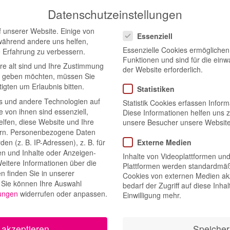
Datenschutzeinstellungen
Datenschutzeinstellungen
 unserer Website. Einige von
Essenziell
 während andere uns helfen,
Essenzielle Cookies ermögliche
e Erfahrung zu verbessern.
Agent
Funktionen und sind für die einw
re alt sind und Ihre Zustimmung
der Website erforderlich.
ten geben möchten, müssen Sie
igten um Erlaubnis bitten.
Statistiken
s und andere Technologien auf
Statistik Cookies erfassen Info
e von ihnen sind essenziell,
Diese Informationen helfen uns z
lfen, diese Website und Ihre
unsere Besucher unsere Website
rn.
Personenbezogene Daten
en (z. B. IP-Adressen), z. B. für
Externe Medien
en und Inhalte oder Anzeigen-
Inhalte von Videoplattformen un
eitere Informationen über die
Plattformen werden standardmäß
 finden Sie in unserer
Cookies von externen Medien akz
Sie können Ihre Auswahl
bedarf der Zugriff auf diese Inha
lungen
widerrufen oder anpassen.
Einwilligung mehr.
 akzeptieren
Speicher