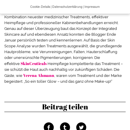
Langfristig anhaltende und umfassende Ergebnisse nach
Cookie-Details
Datenschutzerklärung
Impressum
Datenschutzeinstellungen
ästhetischen und minimalinvasiven Eingriffen werden erst durch die
Kombination neuester medizinischer Treatments, effektiver
Wenn Sie unter 16 Jahre alt sind und Ihre Zustimmung zu
Heimpflege und professioneller Kabinenbehandlungen erreicht.
freiwilligen Diensten geben möchten, müssen Sie Ihre
Genau auf dieser Überzeugung baut das Konzept der Integrated
Erziehungsberechtigten um Erlaubnis bitten.
Skincare auf und ebendiesen Ansatz konnten die Blogger Ende
Januar persönlich testen und kennenlernen. Auf Basis der Skin
Wir verwenden Cookies und andere Technologien auf unserer
Scope Analyse wurden Treatments ausgewählt, die grundlegende
Website. Einige von ihnen sind essenziell, während andere uns
Hautprobleme, wie Verunreinigungen, Falten, Hauterschlaffung
helfen, diese Website und Ihre Erfahrung zu verbessern.
oder unerwünschte Pigmentierungen, korrigieren. Die
Personenbezogene Daten können verarbeitet werden (z. B. IP-
SkinCeuticals
effektive
Heimpflege komplettierte das Treatment –
Adressen), z. B. für personalisierte Anzeigen und Inhalte oder
sie schützt die Haut auch nachhaltig vor zukünftigen Schäden. Die
Anzeigen- und Inhaltsmessung.
Weitere Informationen über die
Verena Ahmann
Gäste, wie
, waren vom Treatment und der Marke
Verwendung Ihrer Daten finden Sie in unserer
begeistert: „So ein toller Glow – und das ganz ohne Make-up!“
Datenschutzerklärung
.
Hier finden Sie eine Übersicht über alle verwendeten Cookies. Sie
können Ihre Einwilligung zu ganzen Kategorien geben oder sich
weitere Informationen anzeigen lassen und so nur bestimmte
Beitrag teilen
Cookies auswählen.
Alle akzeptieren
Speichern