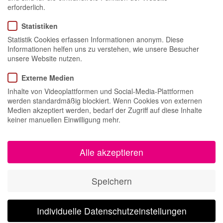
erforderlich.
Statistiken
INFLUENCER RELATIONS | EVENT
Statistik Cookies erfassen Informationen anonym. Diese
Informationen helfen uns zu verstehen, wie unsere Besucher
Was bedeutet eigentlich Integrated Skincare? Der Frage stellten sich
unsere Website nutzen.
12 Influencer aus Düsseldorf und Umgebung gemeinsam bei einem
Influencer Meet & Greet bei Dermedis, den Fachärzten für
Externe Medien
ästhetische und dermatologische Medizin, in Düsseldorf. Eingeladen
hatte SkinCeuticals – Pionier im Bereich Integrative Kosmetik und
Inhalte von Videoplattformen und Social-Media-Plattformen
bekannt für leistungsstarke, hochkonzentrierte Seren und
werden standardmäßig blockiert. Wenn Cookies von externen
Medien akzeptiert werden, bedarf der Zugriff auf diese Inhalte
Hautpflegeprodukte.
keiner manuellen Einwilligung mehr.
Alle akzeptieren
Speichern
Individuelle Datenschutzeinstellungen