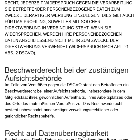
RECHT, JEDERZEIT WIDERSPRUCH GEGEN DIE VERARBEITUNG
SIE BETREFFENDER PERSONENBEZOGENER DATEN ZUM
ZWECKE DERARTIGER WERBUNG EINZULEGEN; DIES GILT AUCH
FÜR DAS PROFILING, SOWEIT ES MIT SOLCHER
DIREKTWERBUNG IN VERBINDUNG STEHT. WENN SIE
WIDERSPRECHEN, WERDEN IHRE PERSONENBEZOGENEN
DATEN ANSCHLIESSEND NICHT MEHR ZUM ZWECKE DER
DIREKTWERBUNG VERWENDET (WIDERSPRUCH NACH ART. 21
ABS. 2 DSGVO).
Beschwerde­recht bei der zuständigen
Aufsichts­behörde
Im Falle von Verstößen gegen die DSGVO steht den Betroffenen ein
Beschwerderecht bei einer Aufsichtsbehörde, insbesondere in dem
Mitgliedstaat ihres gewöhnlichen Aufenthalts, ihres Arbeitsplatzes oder
des Orts des mutmaßlichen Verstoßes zu. Das Beschwerderecht
besteht unbeschadet anderweitiger verwaltungsrechtlicher oder
gerichtlicher Rechtsbehelfe.
Recht auf Daten­übertrag­barkeit
Sie haben das Recht, Daten, die wir auf Grundlage Ihrer Einwilligung